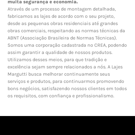
muita segurança e economia.
Através de um processo de montagem detalhada,
fabricamos as lajes de acordo com o seu projeto,
desde as pequenas obras residenciais até grandes
obras comerciais, respeitando as normas técnicas da
ABNT (Associação Brasileira de Normas Técnicas).
Somos uma corporação cadastrada no CREA, podendo
assim garantir a qualidade de nossos produtos.
Utilizamos desses meios, para que tradição e
excelência sejam sempre relacionados a nós. A Lajes
Margutti busca melhorar continuamente seus
serviços e produtos, para continuarmos promovendo
bons negócios, satisfazendo nossos clientes em todos
os requisitos, com confiança e profissionalismo.